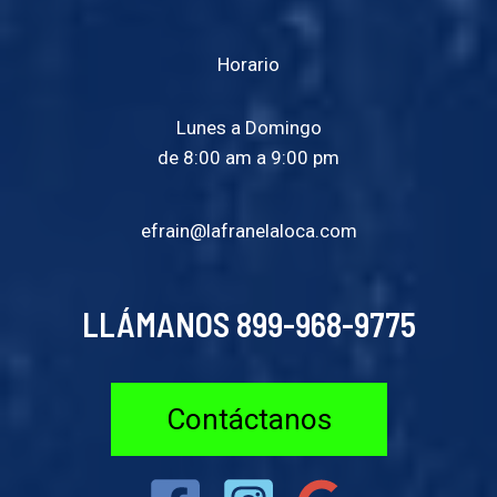
Horario
Lunes a Domingo
de 8:00 am a 9:00 pm
efrain@lafranelaloca.com
LLÁMANOS 899-968-9775
Contáctanos