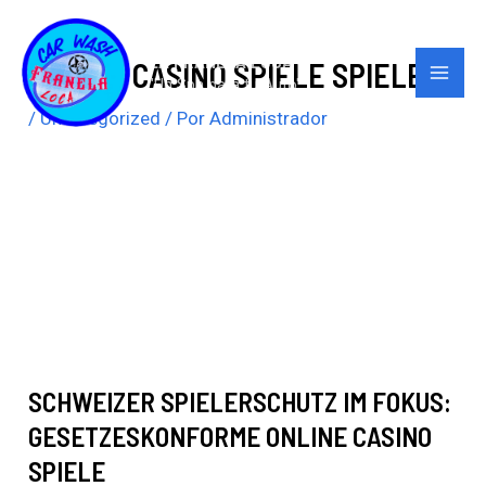
Ir
Navegación
Mai
al
de
LA FRANELA LOCA
ONLINE CASINO SPIELE SPIELEN
Men
contenido
entradas
"Un Spa para tu Auto"
/
Uncategorized
/ Por
Administrador
SCHWEIZER SPIELERSCHUTZ IM FOKUS:
GESETZESKONFORME ONLINE CASINO
SPIELE