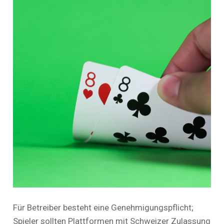
Für Betreiber besteht eine Genehmigungspflicht;
Spieler sollten Plattformen mit Schweizer Zulassung