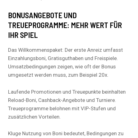
BONUSANGEBOTE UND
TREUEPROGRAMME: MEHR WERT FÜR
IHR SPIEL
Das Willkommenspaket: Der erste Anreiz umfasst
Einzahlungsboni, Gratisguthaben und Freispiele.
Umsatzbedingungen zeigen, wie oft der Bonus
umgesetzt werden muss, zum Beispiel 20x.
Laufende Promotionen und Treuepunkte beinhalten
Reload-Boni, Cashback-Angebote und Turniere.
Treueprogramme belohnen mit VIP-Stufen und
zusätzlichen Vorteilen.
Kluge Nutzung von Boni bedeutet, Bedingungen zu