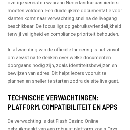
overige vereisten waaraan Nederlandse aanbieders
moeten voldoen. Een duidelijkere documentatie voor
klanten komt naar verwachting snel na de livegang
beschikbaar. De focus ligt op gebruiksvriendelijkheid
terwijl veiligheid en compliance prioriteit behouden.
In afwachting van de officiële lancering is het zinvol
om alvast na te denken over welke documenten
doorgaans nodig zijn, zoals identiteitsbewijzen en
bewijzen van adres. Dit helpt lezers vooruit te
plannen en sneller te starten zodra de site live gaat.
TECHNISCHE VERWACHTINGEN:
PLATFORM, COMPATIBILITEIT EN APPS
De verwachting is dat Flash Casino Online
gebruikmaakt van een robuust platform zoals Oryx,