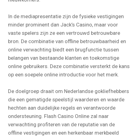
In de mediapresentatie zijn de fysieke vestigingen
minder prominent dan Jack’s Casino, maar voor
vaste spelers zijn ze een vertrouwd betrouwbare
bron. De combinatie van offline betrouwbaarheid en
online verwachting biedt een brugfunctie tussen
belangen van bestaande klanten en toekomstige
online gebruikers. Deze combinatie versterkt de kans
op een soepele online introductie voor het merk.
De doelgroep draait om Nederlandse gokliefhebbers
die een gematigde speelstijl waarderen en waarde
hechten aan duidelijke regels en verantwoorde
ondersteuning. Flash Casino Online zal naar
verwachting profiteren van de reputatie van de
offline vestigingen en een herkenbaar merkbeeld