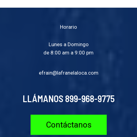
Horario
Lunes a Domingo
de 8:00 am a 9:00 pm
efrain@lafranelaloca.com
LLÁMANOS 899-968-9775
Contáctanos