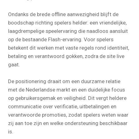
Ondanks de brede offline aanwezigheid blijft de
boodschap richting spelers helder: een vriendelijke,
laagdrempelige speelervaring die naadloos aansluit
op de bestaande Flash-ervaring. Voor spelers
betekent dit werken met vaste regels rond identiteit,
betaling en verantwoord gokken, zodra de site live
gaat.
De positionering draait om een duurzame relatie
met de Nederlandse markt en een duidelijke focus
op gebruikersgemak en veiligheid. Dit vergt heldere
communicatie over verificatie, uitbetalingen en
verantwoorde promoties, zodat spelers weten waar
zij aan toe zijn en welke ondersteuning beschikbaar
is.