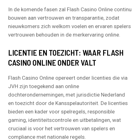
In de komende fasen zal Flash Casino Online continu
bouwen aan vertrouwen en transparantie, zodat
nieuwkomers zich welkom voelen en ervaren spelers
vertrouwen behouden in de merkervaring online.
LICENTIE EN TOEZICHT: WAAR FLASH
CASINO ONLINE ONDER VALT
Flash Casino Online opereert onder licenties die via
JVH zijn toegekend aan online
dochterondernemingen, met jurisdictie Nederland
en toezicht door de Kansspelautoriteit. De licenties
bieden een kader voor spelregels, responsible
gaming, identiteitscontrole en uitbetalingen, wat
cruciaal is voor het vertrouwen van spelers en
compliance met nationale regels.