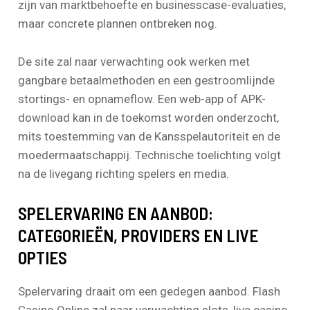
zijn van marktbehoefte en businesscase-evaluaties,
maar concrete plannen ontbreken nog.
De site zal naar verwachting ook werken met
gangbare betaalmethoden en een gestroomlijnde
stortings- en opnameflow. Een web-app of APK-
download kan in de toekomst worden onderzocht,
mits toestemming van de Kansspelautoriteit en de
moedermaatschappij. Technische toelichting volgt
na de livegang richting spelers en media.
SPELERVARING EN AANBOD:
CATEGORIEËN, PROVIDERS EN LIVE
OPTIES
Spelervaring draait om een gedegen aanbod. Flash
Casino Online zal naar verwachting slots, live casino,