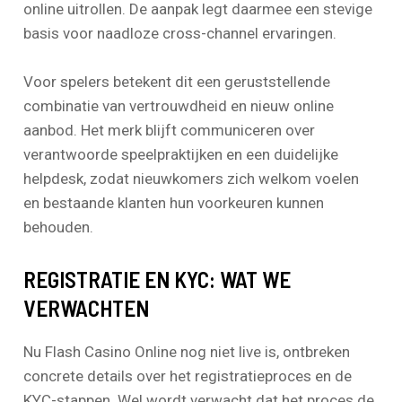
online uitrollen. De aanpak legt daarmee een stevige
basis voor naadloze cross-channel ervaringen.
Voor spelers betekent dit een geruststellende
combinatie van vertrouwdheid en nieuw online
aanbod. Het merk blijft communiceren over
verantwoorde speelpraktijken en een duidelijke
helpdesk, zodat nieuwkomers zich welkom voelen
en bestaande klanten hun voorkeuren kunnen
behouden.
REGISTRATIE EN KYC: WAT WE
VERWACHTEN
Nu Flash Casino Online nog niet live is, ontbreken
concrete details over het registratieproces en de
KYC-stappen. Wel wordt verwacht dat het proces de