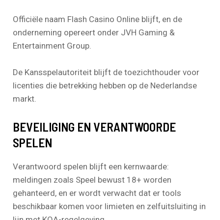
Officiële naam Flash Casino Online blijft, en de
onderneming opereert onder JVH Gaming &
Entertainment Group.
De Kansspelautoriteit blijft de toezichthouder voor
licenties die betrekking hebben op de Nederlandse
markt.
BEVEILIGING EN VERANTWOORDE
SPELEN
Verantwoord spelen blijft een kernwaarde:
meldingen zoals Speel bewust 18+ worden
gehanteerd, en er wordt verwacht dat er tools
beschikbaar komen voor limieten en zelfuitsluiting in
lijn met KOA-regelgeving.