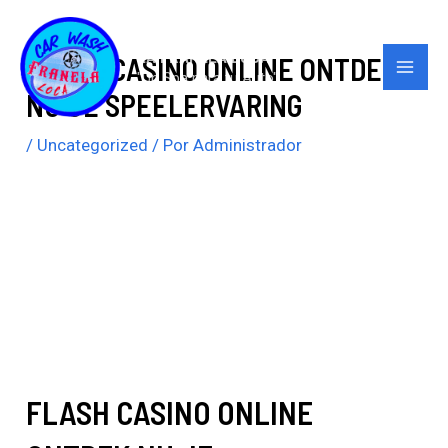
Ir
Navegación
Mai
al
de
LA FRANELA LOCA
FLASH CASINO ONLINE ONTDEK
Men
contenido
entradas
"Un Spa para tu Auto"
NU JE SPEELERVARING
/
Uncategorized
/ Por
Administrador
FLASH CASINO ONLINE