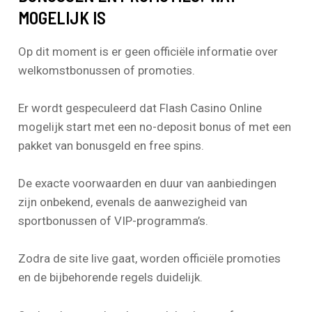
MOGELIJK IS
Op dit moment is er geen officiële informatie over
welkomstbonussen of promoties.
Er wordt gespeculeerd dat Flash Casino Online
mogelijk start met een no-deposit bonus of met een
pakket van bonusgeld en free spins.
De exacte voorwaarden en duur van aanbiedingen
zijn onbekend, evenals de aanwezigheid van
sportbonussen of VIP-programma’s.
Zodra de site live gaat, worden officiële promoties
en de bijbehorende regels duidelijk.