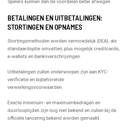
Spelers kunnen dan de voordelen beter afwegen.
BETALINGEN EN UITBETALINGEN:
STORTINGEN EN OPNAMES
Stortingsmethoden worden vermoedelijk iDEAL als
standaardoptie omvatten, plus mogelijk creditcards,
e-wallets en bankoverschrijvingen.
Uitbetalingen zullen onderworpen zijn aan KYC-
verificatie en bijbehorende
verwerkingsvoorwaarden.
Exacte minimum- en maximumbedragen en
doorlooptijden zijn nog niet bekend en zullen bij de
officiële lancering bekend worden gemaakt.