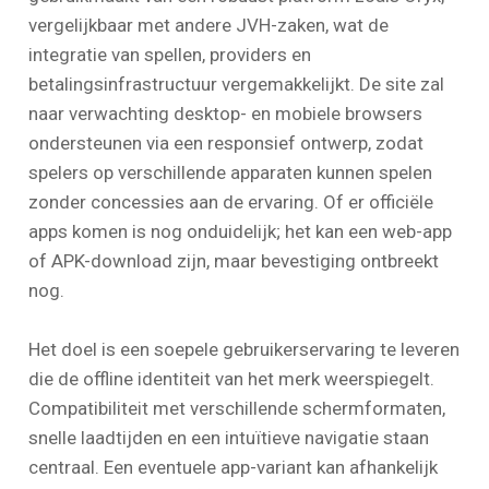
vergelijkbaar met andere JVH-zaken, wat de
integratie van spellen, providers en
betalingsinfrastructuur vergemakkelijkt. De site zal
naar verwachting desktop- en mobiele browsers
ondersteunen via een responsief ontwerp, zodat
spelers op verschillende apparaten kunnen spelen
zonder concessies aan de ervaring. Of er officiële
apps komen is nog onduidelijk; het kan een web-app
of APK-download zijn, maar bevestiging ontbreekt
nog.
Het doel is een soepele gebruikerservaring te leveren
die de offline identiteit van het merk weerspiegelt.
Compatibiliteit met verschillende schermformaten,
snelle laadtijden en een intuïtieve navigatie staan
centraal. Een eventuele app-variant kan afhankelijk