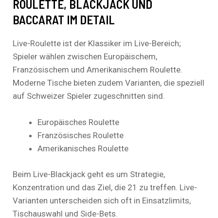
ROULETTE, BLACKJACK UND
BACCARAT IM DETAIL
Live-Roulette ist der Klassiker im Live-Bereich;
Spieler wählen zwischen Europäischem,
Französischem und Amerikanischem Roulette.
Moderne Tische bieten zudem Varianten, die speziell
auf Schweizer Spieler zugeschnitten sind.
Europäisches Roulette
Französisches Roulette
Amerikanisches Roulette
Beim Live-Blackjack geht es um Strategie,
Konzentration und das Ziel, die 21 zu treffen. Live-
Varianten unterscheiden sich oft in Einsatzlimits,
Tischauswahl und Side-Bets.