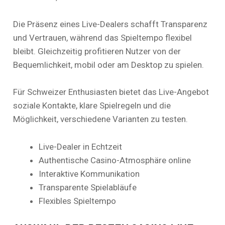
Die Präsenz eines Live-Dealers schafft Transparenz
und Vertrauen, während das Spieltempo flexibel
bleibt. Gleichzeitig profitieren Nutzer von der
Bequemlichkeit, mobil oder am Desktop zu spielen.
Für Schweizer Enthusiasten bietet das Live-Angebot
soziale Kontakte, klare Spielregeln und die
Möglichkeit, verschiedene Varianten zu testen.
Live-Dealer in Echtzeit
Authentische Casino-Atmosphäre online
Interaktive Kommunikation
Transparente Spielabläufe
Flexibles Spieltempo