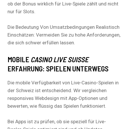
ob der Bonus wirklich für Live-Spiele zählt und nicht
nur für Slots.
Die Bedeutung Von Umsatzbedingungen Realistisch
Einschätzen: Vermeiden Sie zu hohe Anforderungen,
die sich schwer erfüllen lassen.
MOBILE
CASINO LIVE SUISSE
ERFAHRUNG: SPIELEN UNTERWEGS
Die mobile Verfügbarkeit von Live-Casino-Spielen in
der Schweiz ist entscheidend. Wir vergleichen
responsives Webdesign mit App-Optionen und
bewerten, wie flüssig das Spielen funktioniert.
Bei Apps ist zu prüfen, ob sie speziell für Live-