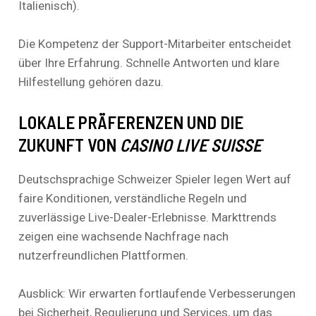
Italienisch).
Die Kompetenz der Support-Mitarbeiter entscheidet
über Ihre Erfahrung. Schnelle Antworten und klare
Hilfestellung gehören dazu.
LOKALE PRÄFERENZEN UND DIE
ZUKUNFT VON
CASINO LIVE SUISSE
Deutschsprachige Schweizer Spieler legen Wert auf
faire Konditionen, verständliche Regeln und
zuverlässige Live-Dealer-Erlebnisse. Markttrends
zeigen eine wachsende Nachfrage nach
nutzerfreundlichen Plattformen.
Ausblick: Wir erwarten fortlaufende Verbesserungen
bei Sicherheit, Regulierung und Services, um das