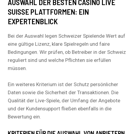
AUSWAHL DER BESTEN CASINO LIVE
SUISSE PLATTFORMEN: EIN
EXPERTENBLICK
Bei der Auswahl legen Schweizer Spielende Wert auf
eine gültige Lizenz, klare Spielregeln und faire
Bedingungen. Wir prüfen, ob Betreiber in der Schweiz
reguliert sind und welche Pflichten sie erfüllen
müssen.
Ein weiteres Kriterium ist der Schutz persönlicher
Daten sowie die Sicherheit der Transaktionen. Die
Qualität der Live-Spiele, der Umfang der Angebote
und der Kundensupport fließen ebenfalls in die
Bewertung ein.
KRITERIEN FÜR DIE AUSWAHL VON ANBIETERN