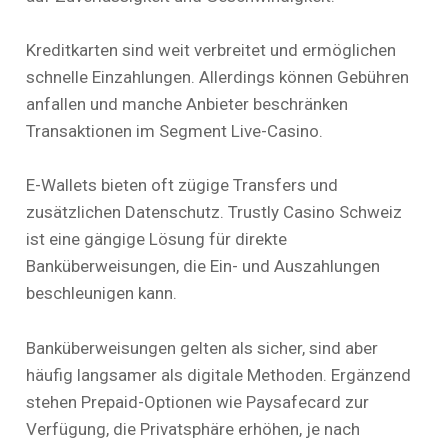
Kreditkarten sind weit verbreitet und ermöglichen
schnelle Einzahlungen. Allerdings können Gebühren
anfallen und manche Anbieter beschränken
Transaktionen im Segment Live-Casino.
E-Wallets bieten oft zügige Transfers und
zusätzlichen Datenschutz. Trustly Casino Schweiz
ist eine gängige Lösung für direkte
Banküberweisungen, die Ein- und Auszahlungen
beschleunigen kann.
Banküberweisungen gelten als sicher, sind aber
häufig langsamer als digitale Methoden. Ergänzend
stehen Prepaid-Optionen wie Paysafecard zur
Verfügung, die Privatsphäre erhöhen, je nach